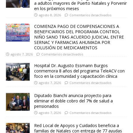
a adultos mayores de Puerto Natales y Porvenir
en los próximos meses
agosto 8, 2026
Comentarios desactivados
COMIENZA PAGO DE COMPENSACIONES A
BENEFICIARIOS DEL PROGRAMA CONTROL
NIÑO SANO TRAS ACUERDO JUDICIAL ENTRE
SERNAC Y FARMACIAS AHUMADA POR
COLUSIÓN DE MEDICAMENTOS
agosto 7, 2026
Comentarios desactivados
Hospital Dr. Augusto Essmann Burgos
conmemora 8 años del programa TeleACV con
foco en la comunidad y capacitación clínica
agosto 7, 2026
Comentarios desactivados
Diputado Bianchi anuncia proyecto para
eliminar el doble cobro del 7% de salud a
pensionados
agosto 7, 2026
Comentarios desactivados
Red Local de Apoyos y Cuidados beneficia a
familias de Natales con entrega de 77 ayudas