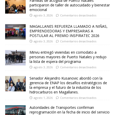
Familias de acogida de Puerto Natales
participaron de taller de autocuidado y bienestar
emocional
agosto 3, 2026
Comentarios desactivados
MAGALLANES REFUERZA LLAMADO A NIÑAS,
EMPRENDEDORAS Y EMPRESARIAS A
POSTULAR AL PREMIO INSPIRATEC 2026
agosto 3, 2026
Comentarios desactivados
Minvu entregó viviendas en comodato a
personas mayores de Puerto Natales y redujo
la lista de espera del programa
agosto 3, 2026
Comentarios desactivados
Senador Alejandro Kusanovic abordó con la
gerencia de ENAP los desafíos estratégicos de
la empresa y el futuro de la industria de los
hidrocarburos en Magallanes.
agosto 1, 2026
Comentarios desactivados
Autoridades de Transportes confirman
reprogramación en la fecha de inicio del servicio