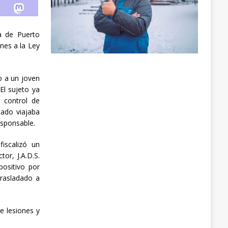
a de Puerto
nes a la Ley
o a un joven
El sujeto ya
 control de
tado viajaba
esponsable.
iscalizó un
or, J.A.D.S.
positivo por
rasladado a
e lesiones y