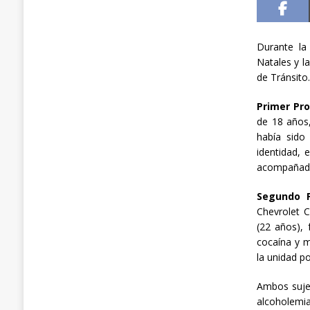
Durante la
Natales y l
de Tránsito
Primer Pr
de 18 años,
había sido
identidad, 
acompañado 
Segundo P
Chevrolet C
(22 años), 
cocaína y 
la unidad po
Ambos sujet
alcoholemia