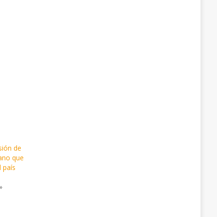
sión de
ano que
 país
»