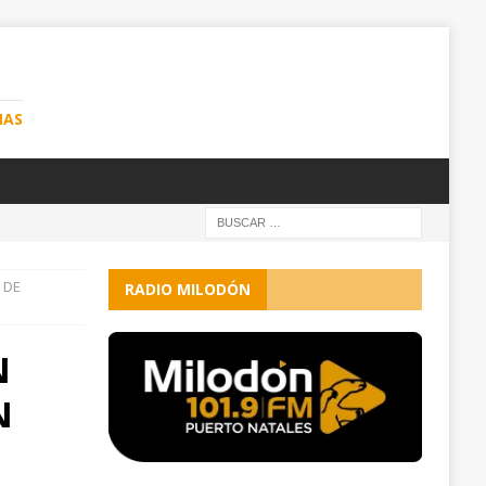
NAS
 DE
RADIO MILODÓN
N
N