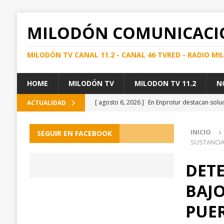
MILODÓN COMUNICACI
MILODÓN TV CANAL 11.2 - CANAL 46 TVRED - RADIO M
HOME
MILODÓN TV
MILODON TV 11.2
N
[ agosto 6, 2026 ]
En Enprotur destacan soluc
ACTUALIDAD
REGIONAL
INICIO
SEGUIR EN FACEBOOK
[ agosto 6, 2026 ]
FISCALIZACIÓN CONJUNTA 
SUSTANCIA
DETECTAR DROGA, ALCOHOL E INFRACCIONE
DET
[ agosto 6, 2026 ]
Detienen en los canales au
BAJO
[ agosto 6, 2026 ]
Visita técnica del SEREMI d
[ agosto 6, 2026 ]
Incorporando necesidades d
PUE
Natales y Torres del Paine
PUERTO NATAL