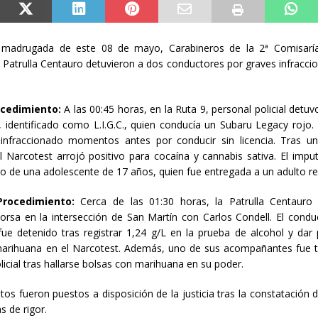
 madrugada de este 08 de mayo, Carabineros de la 2ª Comisarí
a Patrulla Centauro detuvieron a dos conductores por graves infraccio
.
ocedimiento:
A las 00:45 horas, en la Ruta 9, personal policial detuv
 identificado como L.I.G.C., quien conducía un Subaru Legacy rojo. 
 infraccionado momentos antes por conducir sin licencia. Tras un
el Narcotest arrojó positivo para cocaína y cannabis sativa. El impu
de una adolescente de 17 años, quien fue entregada a un adulto r
rocedimiento:
Cerca de las 01:30 horas, la Patrulla Centauro f
orsa en la intersección de San Martín con Carlos Condell. El conduct
fue detenido tras registrar 1,24 g/L en la prueba de alcohol y dar 
marihuana en el Narcotest. Además, uno de sus acompañantes fue t
licial tras hallarse bolsas con marihuana en su poder.
os fueron puestos a disposición de la justicia tras la constatación d
s de rigor.