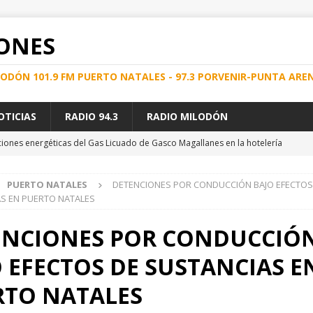
ONES
ILODÓN 101.9 FM PUERTO NATALES - 97.3 PORVENIR-PUNTA ARE
OTICIAS
RADIO 94.3
RADIO MILODÓN
iones energéticas del Gas Licuado de Gasco Magallanes en la hotelería
PUERTO NATALES
DETENCIONES POR CONDUCCIÓN BAJO EFECTOS
ENTRE LA AUTORIDAD MARÍTIMA Y CARABINEROS DE CHILE PERMITIÓ
S EN PUERTO NATALES
S A LA NORMATIVA MARÍTIMA
PUERTO NATALES
ENCIONES POR CONDUCCIÓ
strales a prófugo por delito de explotación sexual
PUNTA ARENAS
 EFECTOS DE SUSTANCIAS E
e Energía en el Hospital Clínico de Magallanes
REGIONAL
e la comunidad, se dio inicio a nuevo servicio terrestre que une
RTO NATALES
ES