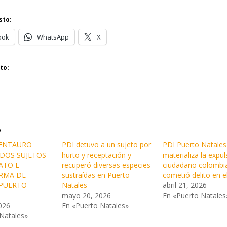
sto:
ook
WhatsApp
X
to:
o
CENTAURO
PDI detuvo a un sujeto por
PDI Puerto Natales
 DOS SUJETOS
hurto y receptación y
materializa la expul
ATO E
recuperó diversas especies
ciudadano colombi
ARMA DE
sustraídas en Puerto
cometió delito en el
 PUERTO
Natales
abril 21, 2026
mayo 20, 2026
En «Puerto Natales
026
En «Puerto Natales»
Natales»