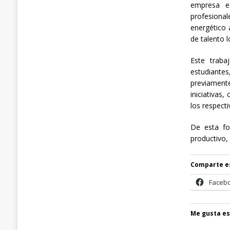
empresa es
profesiona
energético 
de talento 
Este traba
estudiante
previament
iniciativas,
los respect
De esta fo
productivo, 
Comparte e
Faceb
Me gusta es