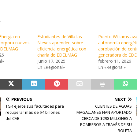
o
Energía en
Estudiantes de Villa las
Puerto Williams av
ncorpora nuevos
Nieves aprenden sobre
autonomía energéti
 EDELMAG
eficiencia energética con
aprobación de cent
26
charla de EDELMAG
generadora de ED
l»
junio 17, 2025
febrero 11, 2026
En «Regional»
En «Regional»
PREVIOUS
NEXT
TGR ejerce sus facultades para
CLIENTES DE AGUAS
recuperar más de $4 billones
MAGALLANES HAN APORTADO
del CAE
CERCA DE $298 MILLONES A
BOMBEROS A TRAVÉS DE SU
BOLETA