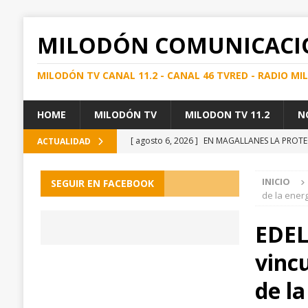
MILODÓN COMUNICACI
MILODÓN TV CANAL 11.2 - CANAL 46 TVRED - RADIO M
HOME
MILODÓN TV
MILODON TV 11.2
N
[ agosto 6, 2026 ]
EN MAGALLANES LA PROTE
ACTUALIDAD
TODO EL AÑO
REGIONAL
INICIO
SEGUIR EN FACEBOOK
[ agosto 5, 2026 ]
DÍA DEL NIÑO/A: SEREMI D
de la ener
SU ETIQUETADO ANTES DE COMPRAR
REG
EDEL
[ agosto 5, 2026 ]
Seremi de Gobierno destac
vinc
Medios 2026
REGIONAL
[ agosto 4, 2026 ]
Diputada Javiera Morales i
de l
recupero, te escucho»
REGIONAL