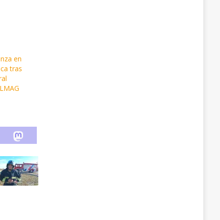
anza en
ca tras
ral
ELMAG