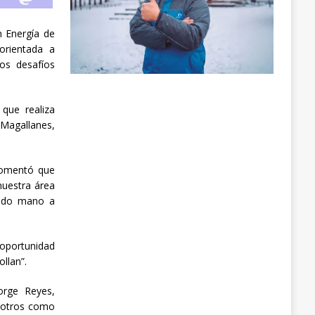
n Energía de
orientada a
los desafíos
que realiza
Magallanes,
 comentó que
nuestra área
ando mano a
 oportunidad
llan”.
orge Reyes,
osotros como