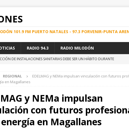
ONES
ILODÓN 101.9 FM PUERTO NATALES - 97.3 PORVENIR-PUNTA ARE
OTICIAS
RADIO 94.3
RADIO MILODÓN
CCIÓN DE INSTALACIONES SANITARIAS DEBE SER UN HÁBITO DURANTE
REGIONAL
EDELMAG y NEMa impulsan vinculación con futuros pro
E SALUD REFUERZA FISCALIZACIONES A JUGUETES Y LLAMA A VERIFICAR
gía en Magallanes
IONAL
MAG y NEMa impulsan
a aprobación del CORE que da paso a la adjudicación del Fondo de
ulación con futuros profesion
nvita a mujeres de Magallanes a participar en encuesta: «Mientras me
a energía en Magallanes