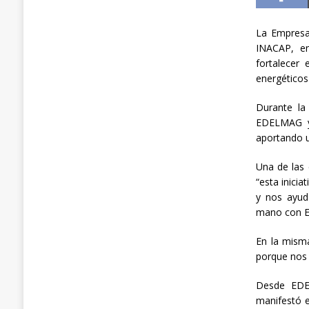
La Empresa 
INACAP, en
fortalecer 
energéticos 
Durante la
EDELMAG y 
aportando 
Una de las 
“esta inici
y nos ayud
mano con 
En la mism
porque nos 
Desde EDEL
manifestó e