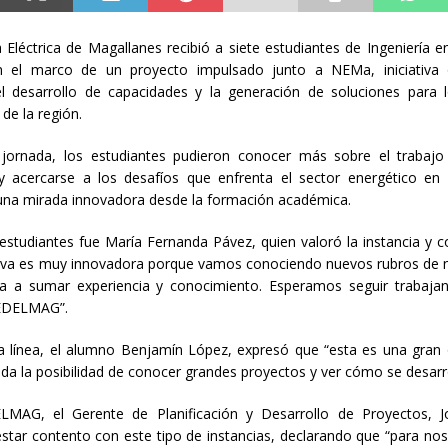
Eléctrica de Magallanes recibió a siete estudiantes de Ingeniería e
 el marco de un proyecto impulsado junto a NEMa, iniciativa 
el desarrollo de capacidades y la generación de soluciones para 
de la región.
 jornada, los estudiantes pudieron conocer más sobre el trabajo 
acercarse a los desafíos que enfrenta el sector energético en 
una mirada innovadora desde la formación académica.
estudiantes fue María Fernanda Pávez, quien valoró la instancia y
ativa es muy innovadora porque vamos conociendo nuevos rubros de 
a a sumar experiencia y conocimiento. Esperamos seguir trabaj
EDELMAG”.
a línea, el alumno Benjamín López, expresó que “esta es una gran
da la posibilidad de conocer grandes proyectos y ver cómo se desarro
MAG, el Gerente de Planificación y Desarrollo de Proyectos, J
star contento con este tipo de instancias, declarando que “para n