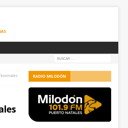
NAS
fesionales
RADIO MILODÓN
ales