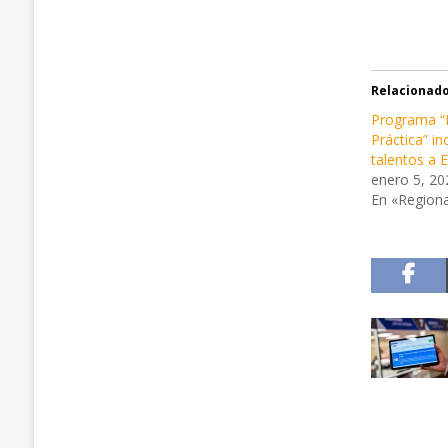
Relacionad
Programa “
Práctica” i
talentos a
enero 5, 20
En «Regiona