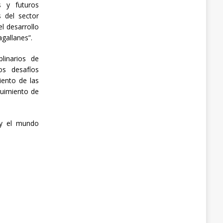
s y futuros
s del sector
l desarrollo
gallanes”.
linarios de
os desafíos
ento de las
eguimiento de
 y el mundo