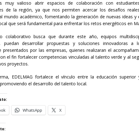
 muy valioso abrir espacios de colaboración con estudiante
les de la región, ya que nos permiten acercar los desafíos reale
al mundo académico, fomentando la generación de nuevas ideas y e
local que será fundamental para enfrentar los retos energéticos en Ma
jo colaborativo busca que durante este año, equipos multidiscip
s, puedan desarrollar propuestas y soluciones innovadoras a l
e presentados por las empresas, quienes realizaran el acompañami
 con el fin fortalecer competencias vinculadas al talento verde y al s
ivos proyectos.
rma, EDELMAG fortalece el vínculo entre la educación superior
promoviendo el desarrollo del talento local.
sto:
ook
WhatsApp
X
to: