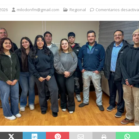
ENTRE LA AUTORIDAD MARÍTIMA Y CARABINEROS DE CHILE PERMITIÓ
 2026
milodonfm@gmail.com
Regional
Comentarios desactiv
S A LA NORMATIVA MARÍTIMA
PUERTO NATALES