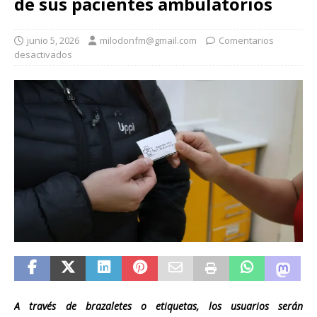
de sus pacientes ambulatorios
junio 5, 2026
milodonfm@gmail.com
Comentarios
desactivados
A trav
és de bra
z
aletes o etiquetas, los usuarios serán