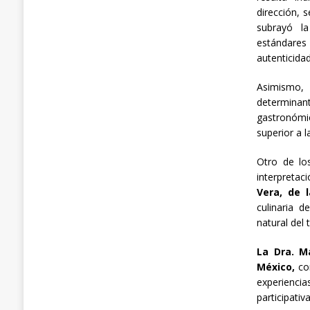
dirección, s
subrayó la
estándare
autenticidad
Asimismo,
determinan
gastronómic
superior a l
Otro de lo
interpretac
Vera, de l
culinaria d
natural del 
La Dra. M
México,
com
experiencia
participati