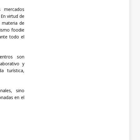
s mercados
En virtud de
n materia de
rismo foodie
ante todo el
entros son
aborativo y
 turística,
nales, sino
onadas en el