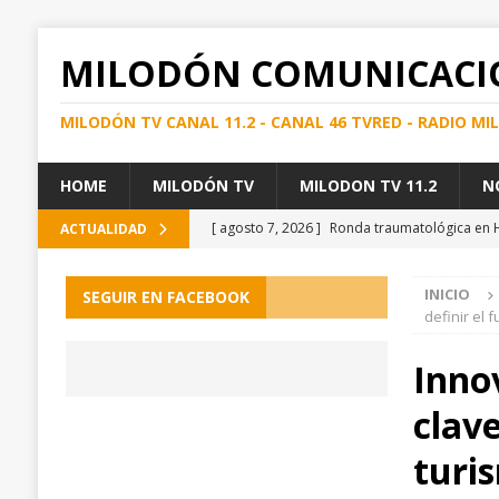
MILODÓN COMUNICACI
MILODÓN TV CANAL 11.2 - CANAL 46 TVRED - RADIO M
HOME
MILODÓN TV
MILODON TV 11.2
N
[ agosto 7, 2026 ]
Ronda traumatológica en Ho
ACTUALIDAD
de espera
PUERTO NATALES
INICIO
SEGUIR EN FACEBOOK
[ agosto 6, 2026 ]
MTT INFORMA CONTINUIDA
definir el 
REGIONAL
Innov
[ agosto 7, 2026 ]
Hospital Dr. Augusto Ess
clave
comunidad y capacitación clínica
PUERTO 
[ agosto 7, 2026 ]
Diputado Bianchi anuncia 
turi
NACIONAL