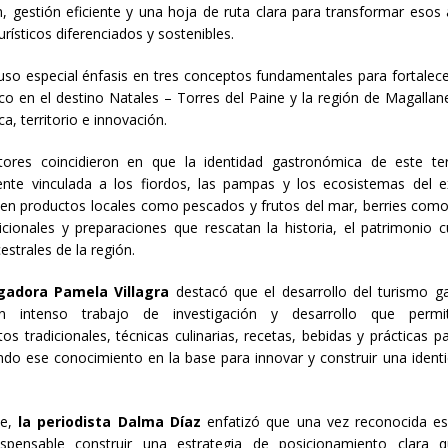
ón, gestión eficiente y una hoja de ruta clara para transformar esos 
rísticos diferenciados y sostenibles.
uso especial énfasis en tres conceptos fundamentales para fortalece
o en el destino Natales – Torres del Paine y la región de Magallane
a, territorio e innovación.
tores coincidieron en que la identidad gastronómica de este terr
nte vinculada a los fiordos, las pampas y los ecosistemas del e
en productos locales como pescados y frutos del mar, berries como 
icionales y preparaciones que rescatan la historia, el patrimonio cu
estrales de la región.
igadora Pamela Villagra
destacó que el desarrollo del turismo g
un intenso trabajo de investigación y desarrollo que permi
os tradicionales, técnicas culinarias, recetas, bebidas y prácticas pa
do ese conocimiento en la base para innovar y construir una identi
.
te,
la periodista
Dalma Díaz
enfatizó que una vez reconocida esa
dispensable construir una estrategia de posicionamiento clara 