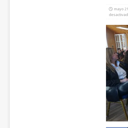
[ agosto 7, 2026 ]
Red Local de Apoyos y Cui
mayo 21
desactiva
técnicas
PUERTO NATALES