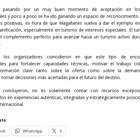
tá pasando por un muy buen momento de aceptación en lo
ales y poco a poco se ha ido ganando un espacio de reconocimiento. 
s positivas, es hora de que Magallanes vuelva a dar el ejemplo e
lanificación, especialmente en turismo de intereses especiales. El tu
el complemento perfecto para avanzar hacia un turismo activo dur
.
e, los organizadores coincidieron en que este tipo de encu
les para fortalecer capacidades técnicas, motivar el trabajo col
formación clave tanto sobre la oferta como sobre la demanda
 tomar decisiones más acertadas para el futuro del destino.
, concluyeron, no es solamente contar con recursos excepcio
los en experiencias auténticas, integradas y estratégicamente posici
ternacional.
sto:
ook
WhatsApp
X