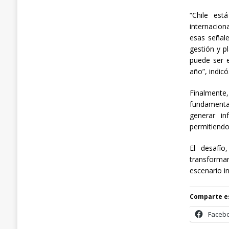
“Chile es
internacion
esas señale
gestión y p
puede ser 
año”, indicó
Finalment
fundamenta
generar in
permitiendo
El desafío
transformar
escenario in
Comparte e
Faceb