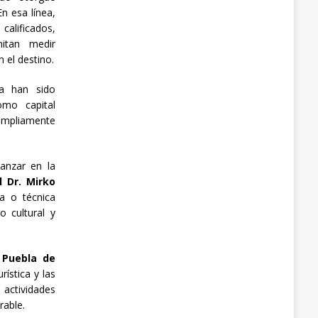
En esa línea,
alificados,
itan medir
 el destino.
ca han sido
omo capital
 ampliamente
anzar en la
l Dr. Mirko
a o técnica
o cultural y
 Puebla de
ística y las
 actividades
rable.