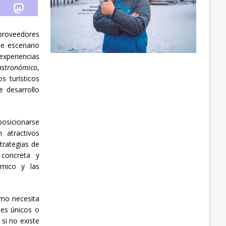
proveedores
ue escenario
xperiencias
astronómico
,
s turísticos
 desarrollo
posicionarse
 atractivos
trategias de
 concreta y
émico y las
smo necesita
jes únicos o
si no existe