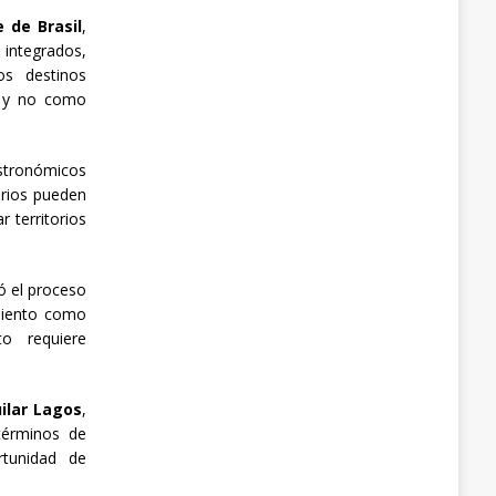
 de Brasil
,
s integrados,
os destinos
o y no como
stronómicos
arios pueden
 territorios
ó el proceso
miento como
to requiere
ilar Lagos
,
términos de
rtunidad de