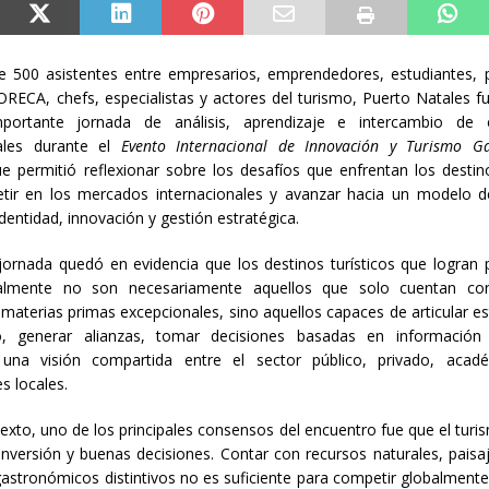
 500 asistentes entre empresarios, emprendedores, estudiantes, 
ORECA, chefs, especialistas y actores del turismo, Puerto Natales f
ortante jornada de análisis, aprendizaje e intercambio de e
nales durante el
Evento Internacional de Innovación y Turismo G
ue permitió reflexionar sobre los desafíos que enfrentan los destino
tir en los mercados internacionales y avanzar hacia un modelo de
dentidad, innovación y gestión estratégica.
jornada quedó en evidencia que los destinos turísticos que logran 
nalmente no son necesariamente aquellos que solo cuentan con
 materias primas excepcionales, sino aquellos capaces de articular es
o, generar alianzas, tomar decisiones basadas en información
r una visión compartida entre el sector público, privado, acad
 locales.
exto, uno de los principales consensos del encuentro fue que el turi
 inversión y buenas decisiones. Contar con recursos naturales, paisa
astronómicos distintivos no es suficiente para competir globalmente 