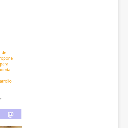
 de
propone
 para
onomía
rrollo
»