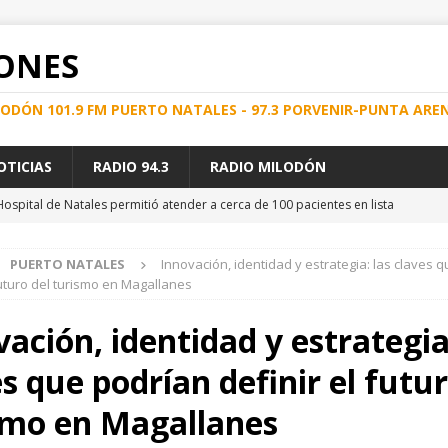
ONES
ILODÓN 101.9 FM PUERTO NATALES - 97.3 PORVENIR-PUNTA ARE
OTICIAS
RADIO 94.3
RADIO MILODÓN
spital de Natales permitió atender a cerca de 100 pacientes en lista
PUERTO NATALES
Innovación, identidad y estrategia: las claves 
D DEL SERVICIO MARÍTIMO SUBSIDIADO AYSÉN – MAGALLANES
futuro del turismo en Magallanes
ación, identidad y estrategia
mann Burgos conmemora 8 años del programa TeleACV con foco en la
s que podrían definir el futur
NATALES
proyecto para eliminar el doble cobro del 7% de salud a pensionados
smo en Magallanes