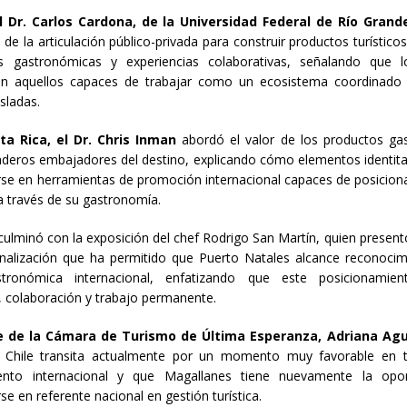
l Dr. Carlos Cardona, de la Universidad Federal de Río Grande
l de la articulación público-privada para construir productos turístico
 gastronómicas y experiencias colaborativas, señalando que l
on aquellos capaces de trabajar como un ecosistema coordinad
isladas.
a Rica, el Dr. Chris Inman
abordó el valor de los productos ga
deros embajadores del destino, explicando cómo elementos identit
se en herramientas de promoción internacional capaces de posicionar
 través de su gastronomía.
culminó con la exposición del chef Rodrigo San Martín, quien present
onalización que ha permitido que Puerto Natales alcance reconoci
stronómica internacional, enfatizando que este posicionamien
, colaboración y trabajo permanente.
e de la Cámara de Turismo de Última Esperanza, Adriana Agu
 Chile transita actualmente por un momento muy favorable en 
ento internacional y que Magallanes tiene nuevamente la opo
se en referente nacional en gestión turística.