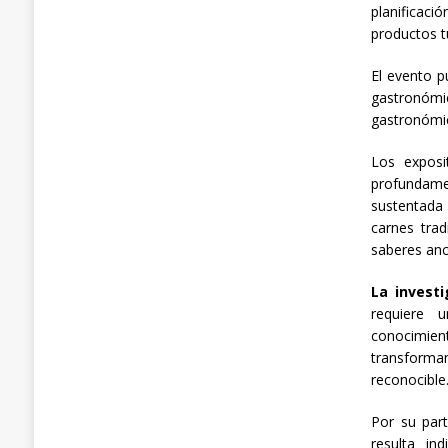
planificaci
productos tu
El evento p
gastronómic
gastronómic
Los exposi
profundame
sustentada 
carnes trad
saberes anc
La invest
requiere 
conocimient
transforman
reconocible
Por su par
resulta in