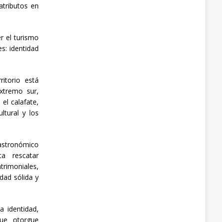
atributos en
r el turismo
s: identidad
itorio está
xtremo sur,
el calafate,
ltural y los
astronómico
ta rescatar
trimoniales,
dad sólida y
 identidad,
que otorgue