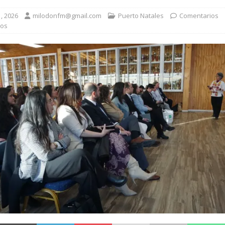
dados beneficia a familias de Natales con entrega de 77 ayudas
, 2026
milodonfm@gmail.com
Puerto Natales
Comentarios
dos