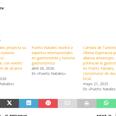
to:
o
les proyecta su
Puerto Natales reunirá a
Cámara de Turismo
n turismo
expertos internacionales
Última Esperanza 
co
en gastronomía y turismo
alianza amunicipio,
al, con evento
gastronómico
potenciar la gastr
ón de alcance
abril 26, 2026
en Puerto Natales,
En «Puerto Natales»
comomotor de desa
2026
local.
Natales»
mayo 21, 2025
En «Puerto Natales