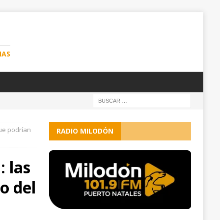
NAS
que podrían
RADIO MILODÓN
: las
o del