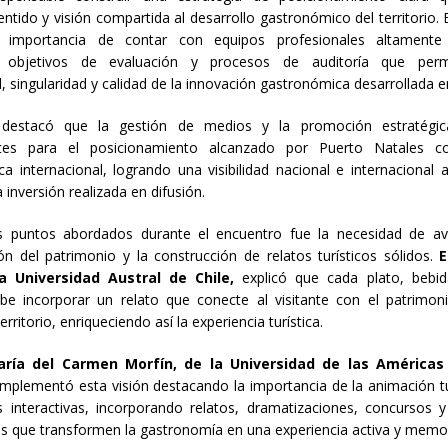
entido y visión compartida al desarrollo gastronómico del territorio. 
 importancia de contar con equipos profesionales altamente c
s objetivos de evaluación y procesos de auditoría que perm
, singularidad y calidad de la innovación gastronómica desarrollada en
 destacó que la gestión de medios y la promoción estratégi
tes para el posicionamiento alcanzado por Puerto Natales c
a internacional, logrando una visibilidad nacional e internacional
a inversión realizada en difusión.
s puntos abordados durante el encuentro fue la necesidad de av
ión del patrimonio y la construcción de relatos turísticos sólidos.
E
a Universidad Austral de Chile,
explicó que cada plato, bebid
ebe incorporar un relato que conecte al visitante con el patrimoni
territorio, enriqueciendo así la experiencia turística.
aría del Carmen Morfín, de la Universidad de las Américas
plementó esta visión destacando la importancia de la animación tur
s interactivas, incorporando relatos, dramatizaciones, concursos y
vas que transformen la gastronomía en una experiencia activa y memo