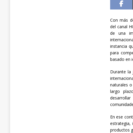
Con más de
del canal H
de una imp
internacio
instancia q
para compe
basado en i
Durante la 
internacio
naturales o
largo plaz
desarrolla
comunidades
En ese cont
estrategia,
productos g