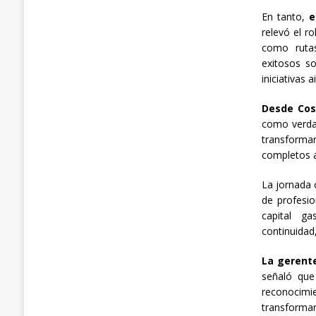
En tanto,
e
relevó el ro
como rutas
exitosos s
iniciativas a
Desde Cost
como verda
transformar
completos a
La jornada 
de profesi
capital ga
continuidad
La gerent
señaló que
reconocimi
transformar