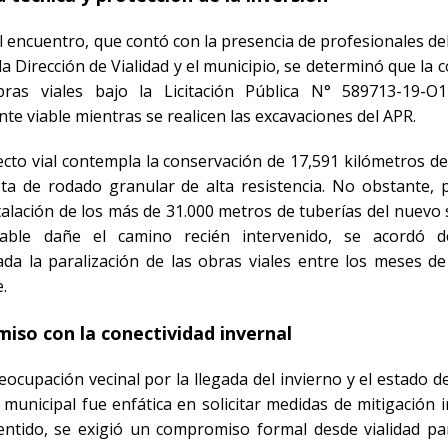
l encuentro, que contó con la presencia de profesionales d
la Dirección de Vialidad y el municipio, se determinó que la 
bras viales bajo la
Licitación Pública N° 589713-19-O
te viable mientras se realicen las excavaciones del APR.
ecto vial contempla la conservación de
17,591 kilómetros
de
ta de rodado granular de alta resistencia. No obstante, p
talación de los más de
31.000 metros de tuberías
del nuevo 
able dañe el camino recién intervenido, se acordó 
da la paralización de las obras viales entre los meses d
e
.
so con la conectividad invernal
eocupación vecinal por la llegada del invierno y el estado de
 municipal fue enfática en solicitar medidas de mitigación 
entido, se exigió un
compromiso formal desde vialidad
par