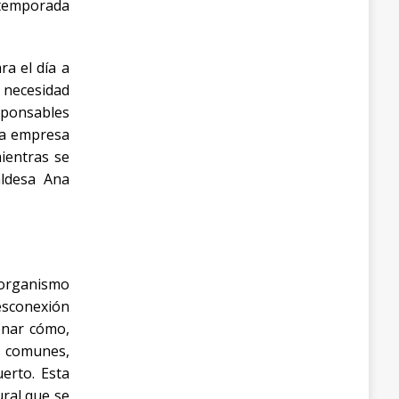
temporada
a el día a
 necesidad
esponsables
 la empresa
ientras se
aldesa Ana
 organismo
esconexión
ionar cómo,
s comunes,
erto. Esta
ural que se