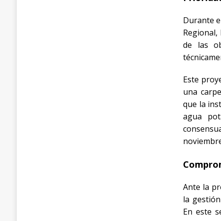
Durante e
Regional, 
de las o
técnicamen
Este proy
una carpe
que la ins
agua pot
consensua
noviembr
Compromi
Ante la pr
la gestión
En este s