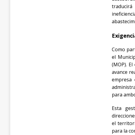
traducir
ineficie
abastecimi
Exigenci
Como parte
el Munici
(MOP)
. E
avance rea
empresa e
administr
para ambo
Esta gest
direccion
el territ
para la c