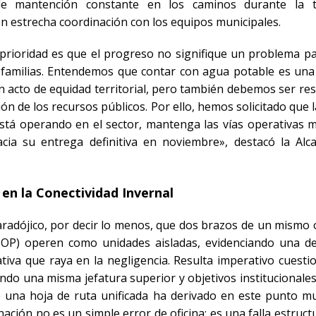
de mantención constante en los caminos durante la 
en estrecha coordinación con los equipos municipales.
prioridad es que el progreso no signifique un problema par
s familias. Entendemos que contar con agua potable es una
un acto de equidad territorial, pero también debemos ser r
ión de los recursos públicos. Por ello, hemos solicitado que
stá operando en el sector, mantenga las vías operativas m
cia su entrega definitiva en noviembre», destacó la
Alc
en la Conectividad Invernal
aradójico, por decir lo menos, que dos brazos de un mismo
MOP) operen como unidades aisladas, evidenciando una d
ativa que raya en la negligencia. Resulta imperativo cuest
ndo una misma jefatura superior y objetivos institucionale
de una hoja de ruta unificada ha derivado en este punto mu
ación no es un simple error de oficina; es una falla estruct