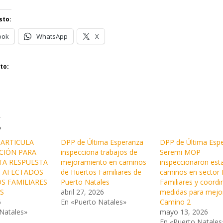
sto:
ook
WhatsApp
X
to:
o
 ARTICULA
DPP de Última Esperanza
DPP de Última Esp
CIÓN PARA
inspecciona trabajos de
Seremi MOP
TA RESPUESTA
mejoramiento en caminos
inspeccionaron est
S AFECTADOS
de Huertos Familiares de
caminos en sector 
S FAMILIARES
Puerto Natales
Familiares y coordi
S
abril 27, 2026
medidas para mejo
6
En «Puerto Natales»
Camino 2
Natales»
mayo 13, 2026
En «Puerto Natales