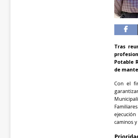
Tras reu
profesio
Potable R
de mante
Con el fi
garantiz
Municipal
Familiares
ejecución
caminos y 
Priorida