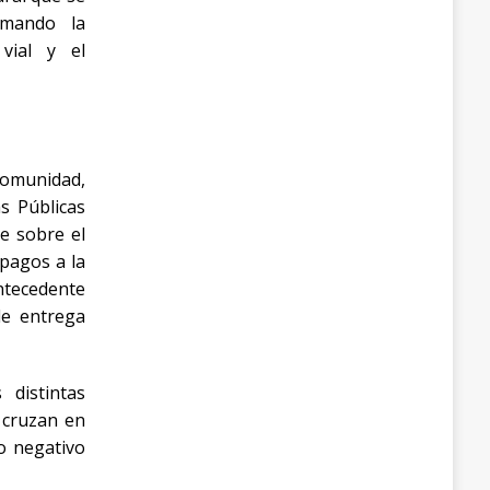
ormando la
 vial y el
 comunidad,
s Públicas
te sobre el
 pagos a la
ntecedente
de entrega
 distintas
 cruzan en
to negativo