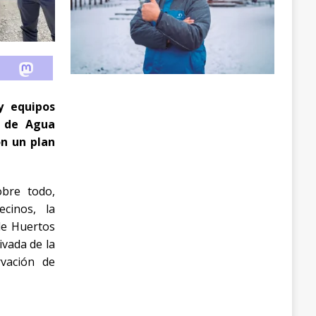
y equipos
a de Agua
on un plan
obre todo,
ecinos, la
de Huertos
ivada de la
rvación de