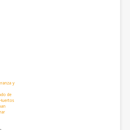
eranza y
ado de
Huertos
nan
rar
»