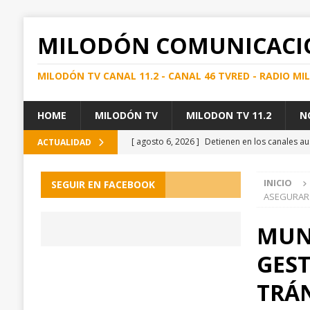
MILODÓN COMUNICACI
MILODÓN TV CANAL 11.2 - CANAL 46 TVRED - RADIO M
HOME
MILODÓN TV
MILODON TV 11.2
N
[ agosto 6, 2026 ]
Detienen en los canales au
ACTUALIDAD
[ agosto 6, 2026 ]
Visita técnica del SEREMI d
INICIO
SEGUIR EN FACEBOOK
[ agosto 7, 2026 ]
Ronda traumatológica en Ho
ASEGURAR 
de espera
PUERTO NATALES
MUNI
[ agosto 6, 2026 ]
MTT INFORMA CONTINUIDA
GES
REGIONAL
[ agosto 6, 2026 ]
Por falta de entrega de i
TRÁ
gestiones para proteger la economía provinc