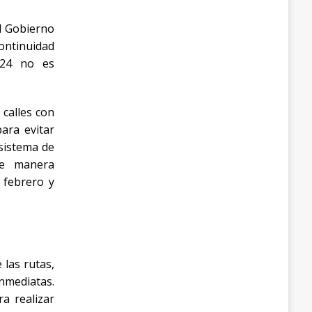
el Gobierno
continuidad
124
no es
 calles con
ara evitar
sistema de
de manera
e
febrero y
 las rutas,
inmediatas.
a realizar