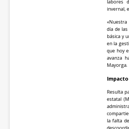
labores 
invernal, 
«Nuestra 
día de la
básica y 
en la gest
que hoy e
avanza ha
Mayorga
.
Impacto 
Resulta p
estatal (
administr
compartie
la falta 
descoordin