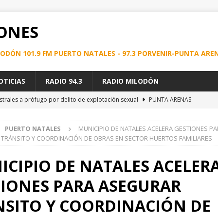
ONES
ILODÓN 101.9 FM PUERTO NATALES - 97.3 PORVENIR-PUNTA ARE
OTICIAS
RADIO 94.3
RADIO MILODÓN
strales a prófugo por delito de explotación sexual
PUNTA ARENAS
e Energía en el Hospital Clínico de Magallanes
REGIONAL
PUERTO NATALES
MUNICIPIO DE NATALES ACELERA GESTIONES P
spital de Natales permitió atender a cerca de 100 pacientes en lista
TRÁNSITO Y COORDINACIÓN DE OBRAS EN SECTOR HUERTOS FAMILIARES
CIPIO DE NATALES ACELER
D DEL SERVICIO MARÍTIMO SUBSIDIADO AYSÉN – MAGALLANES
TIONES PARA ASEGURAR
nformación clave, Bloque Productivo de Última Esperanza endurece sus
NSITO Y COORDINACIÓN DE
ial
REGIONAL