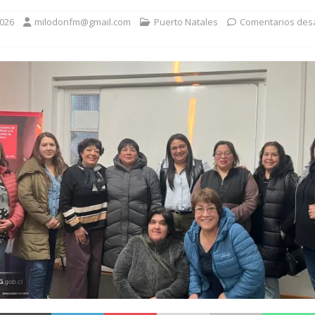
2026
milodonfm@gmail.com
Puerto Natales
Comentarios des