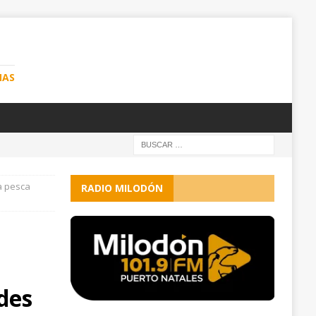
NAS
a pesca
RADIO MILODÓN
des