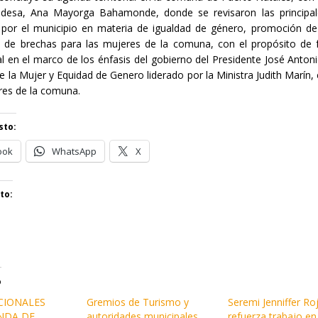
aldesa, Ana Mayorga Bahamonde, donde se revisaron las principal
 por el municipio en materia de igualdad de género, promoción de
 de brechas para las mujeres de la comuna, con el propósito de f
al en el marco de los énfasis del gobierno del Presidente José Antoni
de la Mujer y Equidad de Genero liderado por la Ministra Judith Marín,
res de la comuna.
sto:
ook
WhatsApp
X
to:
o
CIONALES
Gremios de Turismo y
Seremi Jenniffer Ro
ENDA DE
autoridades municipales
refuerza trabajo en