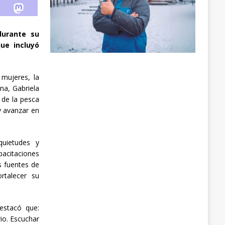
durante su
ue incluyó
 mujeres, la
na, Gabriela
 de la pesca
y avanzar en
quietudes y
pacitaciones
s fuentes de
rtalecer su
estacó que:
io. Escuchar