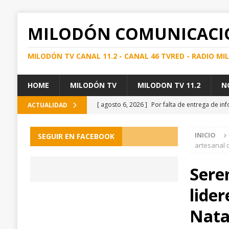
MILODÓN COMUNICACI
MILODÓN TV CANAL 11.2 - CANAL 46 TVRED - RADIO M
HOME
MILODÓN TV
MILODON TV 11.2
N
[ agosto 6, 2026 ]
Por falta de entrega de i
ACTUALIDAD
gestiones para proteger la economía provinc
INICIO
SEGUIR EN FACEBOOK
[ agosto 6, 2026 ]
Detienen en los canales au
artesanal 
[ agosto 6, 2026 ]
Visita técnica del SEREMI d
Sere
[ agosto 6, 2026 ]
Incorporando necesidades d
lider
Natales y Torres del Paine
PUERTO NATAL
[ agosto 6, 2026 ]
MTT INFORMA CONTINUIDA
Nata
REGIONAL