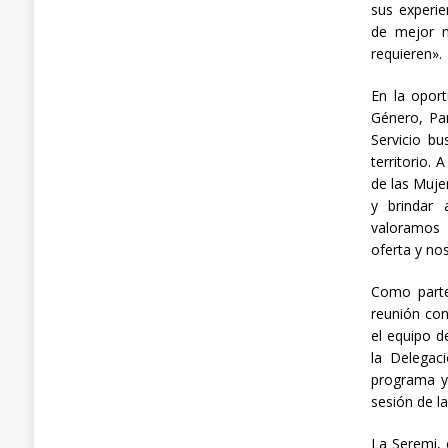
sus experie
de mejor m
requieren».
En la oport
Género, Pam
Servicio b
territorio.
de las Muje
y brindar 
valoramos 
oferta y no
Como parte 
reunión con
el equipo d
la Delegaci
programa y,
sesión de l
La Seremi, 