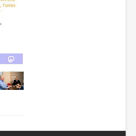
, Torres
r
»