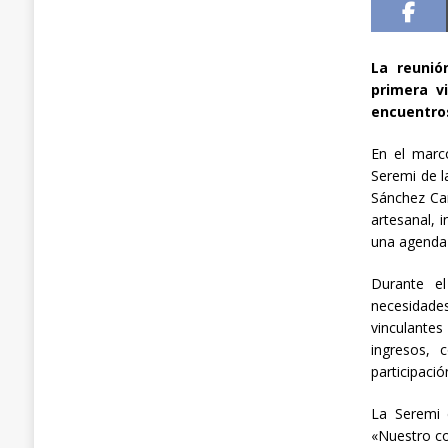
La reunió
primera v
encuentros
En el marco
Seremi de l
Sánchez Cañ
artesanal, 
una agenda 
Durante el
necesidade
vinculantes
ingresos, 
participació
La Seremi 
«Nuestro co