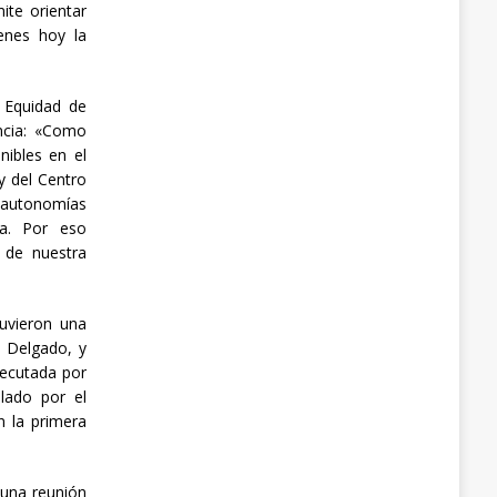
ite orientar
ienes hoy la
a Equidad de
incia: «Como
nibles en el
y del Centro
s autonomías
ia. Por eso
 de nuestra
tuvieron una
o Delgado, y
jecutada por
llado por el
n la primera
 una reunión