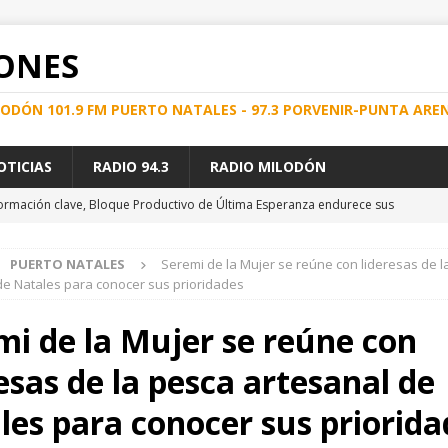
ONES
ILODÓN 101.9 FM PUERTO NATALES - 97.3 PORVENIR-PUNTA ARE
OTICIAS
RADIO 94.3
RADIO MILODÓN
nformación clave, Bloque Productivo de Última Esperanza endurece sus
ial
REGIONAL
PUERTO NATALES
Seremi de la Mujer se reúne con lideresas de l
strales a prófugo por delito de explotación sexual
PUNTA ARENAS
de Natales para conocer sus prioridades
e Energía en el Hospital Clínico de Magallanes
REGIONAL
mi de la Mujer se reúne con
e la comunidad, se dio inicio a nuevo servicio terrestre que une
esas de la pesca artesanal de
ES
D DEL SERVICIO MARÍTIMO SUBSIDIADO AYSÉN – MAGALLANES
les para conocer sus priorida