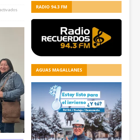
RADIO 94.3 FM
activados
AGUAS MAGALLANES