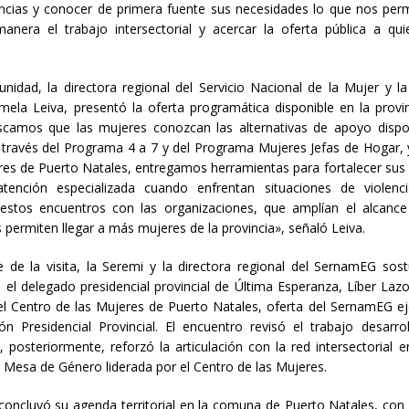
ncias y conocer de primera fuente sus necesidades lo que nos perm
anera el trabajo intersectorial y acercar la oferta pública a qu
unidad, la directora regional del Servicio Nacional de la Mujer y l
ela Leiva, presentó la oferta programática disponible en la prov
uscamos que las mujeres conozcan las alternativas de apoyo dispo
 A través del Programa 4 a 7 y del Programa Mujeres Jefas de Hogar, 
res de Puerto Natales, entregamos herramientas para fortalecer su
atención especializada cuando enfrentan situaciones de violenc
estos encuentros con las organizaciones, que amplían el alcance
s permiten llegar a más mujeres de la provincia», señaló Leiva.
de la visita, la Seremi y la directora regional del SernamEG sos
 el delegado presidencial provincial de Última Esperanza, Líber Laz
el Centro de las Mujeres de Puerto Natales, oferta del SernamEG e
ón Presidencial Provincial. El encuentro revisó el trabajo desarro
 posteriormente, reforzó la articulación con la red intersectorial e
a Mesa de Género liderada por el Centro de las Mujeres.
concluyó su agenda territorial en la comuna de Puerto Natales, con