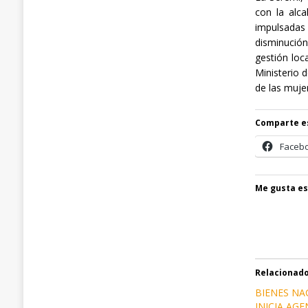
con la alc
impulsadas
disminución
gestión loc
Ministerio 
de las muje
Comparte e
Faceb
Me gusta es
Relacionad
BIENES NA
INICIA AG