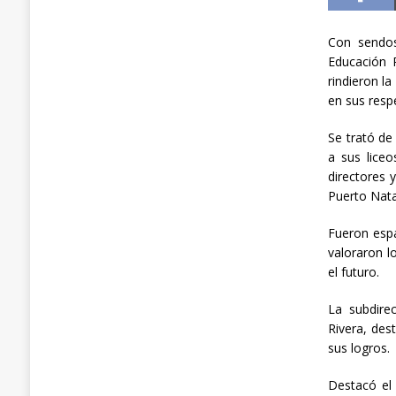
Con sendos
Educación 
rindieron l
en sus resp
Se trató de
a sus lice
directores 
Puerto Nata
Fueron espa
valoraron l
el futuro.
La subdire
Rivera, de
sus logros.
Destacó el