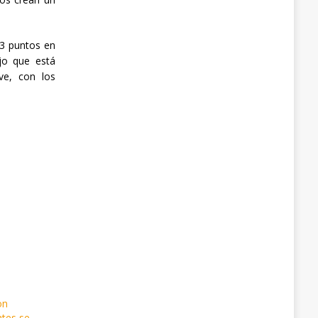
23 puntos en
jo que está
ve, con los
on
ntes se