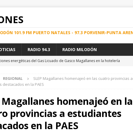
ONES
ILODÓN 101.9 FM PUERTO NATALES - 97.3 PORVENIR-PUNTA ARE
OTICIAS
RADIO 94.3
RADIO MILODÓN
iones energéticas del Gas Licuado de Gasco Magallanes en la hotelería
REGIONAL
SLEP Magallanes homenajeó en las cuatro provincias a
ENTRE LA AUTORIDAD MARÍTIMA Y CARABINEROS DE CHILE PERMITIÓ
s destacados en la PAES
S A LA NORMATIVA MARÍTIMA
PUERTO NATALES
 Magallanes homenajeó en la
strales a prófugo por delito de explotación sexual
PUNTA ARENAS
ro provincias a estudiantes
e Energía en el Hospital Clínico de Magallanes
REGIONAL
e la comunidad, se dio inicio a nuevo servicio terrestre que une
acados en la PAES
ES