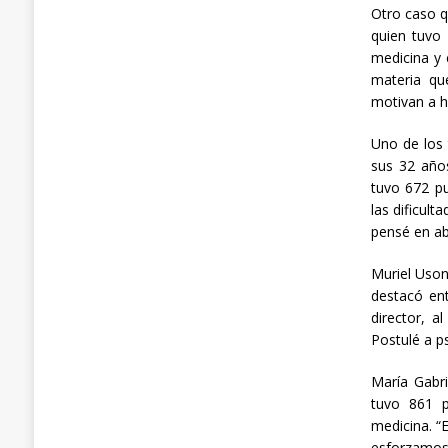
Otro caso q
quien tuvo
medicina y
materia qu
motivan a h
Uno de los
sus 32 año
tuvo 672 pu
las dificul
pensé en ab
Muriel Uson
destacó ent
director, a
Postulé a p
María Gabri
tuvo 861 p
medicina. “
esforzamos