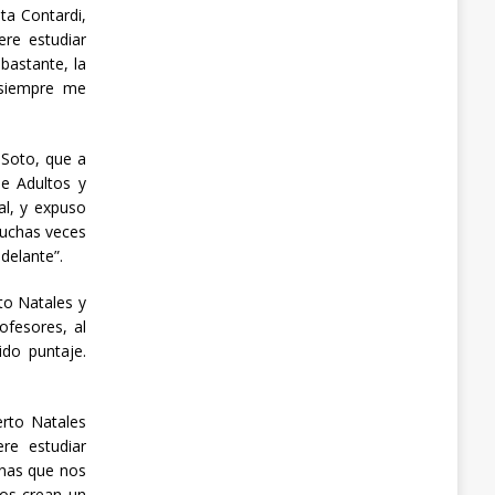
ta Contardi,
re estudiar
bastante, la
 siempre me
Soto, que a
e Adultos y
al, y expuso
muchas veces
delante”.
to Natales y
ofesores, al
ido puntaje.
erto Natales
re estudiar
onas que nos
nos crean un