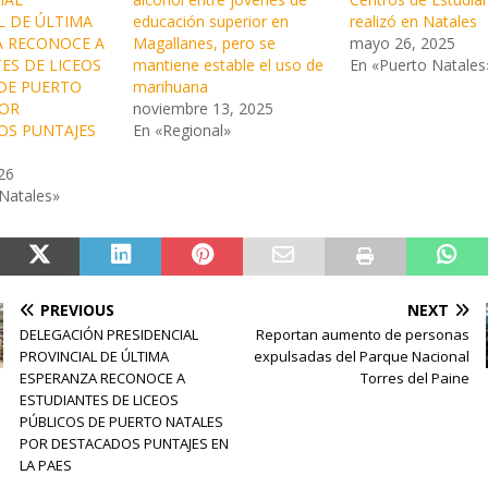
L DE ÚLTIMA
educación superior en
realizó en Natales
A RECONOCE A
Magallanes, pero se
mayo 26, 2025
ES DE LICEOS
mantiene estable el uso de
En «Puerto Natales
DE PUERTO
marihuana
POR
noviembre 13, 2025
OS PUNTAJES
En «Regional»
S
26
Natales»
PREVIOUS
NEXT
DELEGACIÓN PRESIDENCIAL
Reportan aumento de personas
PROVINCIAL DE ÚLTIMA
expulsadas del Parque Nacional
ESPERANZA RECONOCE A
Torres del Paine
ESTUDIANTES DE LICEOS
PÚBLICOS DE PUERTO NATALES
POR DESTACADOS PUNTAJES EN
LA PAES