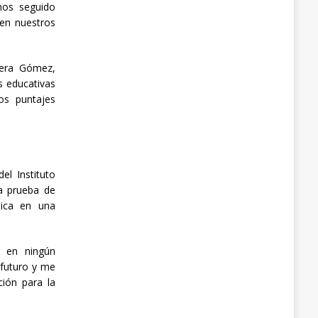
mos seguido
nen nuestros
ilera Gómez,
s educativas
os puntajes
el Instituto
la prueba de
mica en una
o en ningún
 futuro y me
ión para la