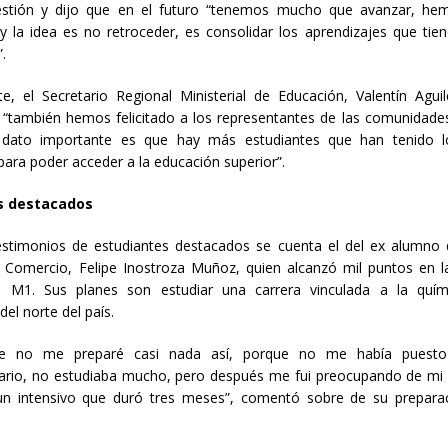
stión y dijo que en el futuro “tenemos mucho que avanzar, he
 la idea es no retroceder, es consolidar los aprendizajes que tie
.
e, el Secretario Regional Ministerial de Educación, Valentín Agu
“también hemos felicitado a los representantes de las comunidade
dato importante es que hay más estudiantes que han tenido l
para poder acceder a la educación superior”.
s destacados
estimonios de estudiantes destacados se cuenta el del ex alumno d
e Comercio, Felipe Inostroza Muñoz, quien alcanzó mil puntos en 
 M1. Sus planes son estudiar una carrera vinculada a la quí
del norte del país.
nte no me preparé casi nada así, porque no me había puest
tario, no estudiaba mucho, pero después me fui preocupando de mi
 un intensivo que duró tres meses”, comentó sobre de su preparac