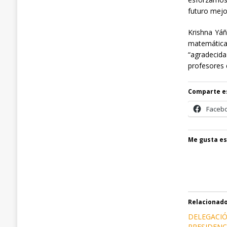
futuro mejo
Krishna Yáñ
matemática
“agradecid
profesores
Comparte e
Faceb
Me gusta es
Relacionad
DELEGACI
PRESIDENC