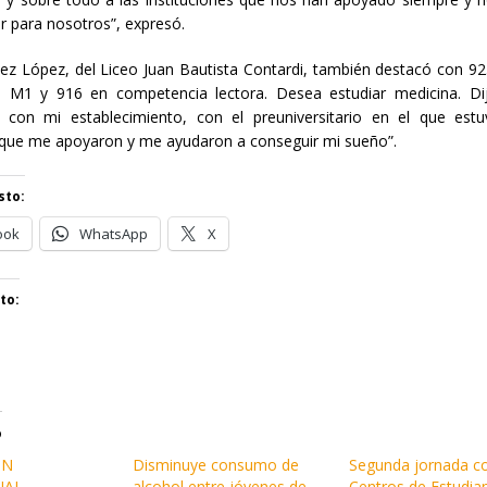
r para nosotros”, expresó.
ez López, del Liceo Juan Bautista Contardi, también destacó con 9
 M1 y 916 en competencia lectora. Desea estudiar medicina. Di
a con mi establecimiento, con el preuniversitario en el que estu
 que me apoyaron y me ayudaron a conseguir mi sueño”.
sto:
ook
WhatsApp
X
to:
o
ÓN
Disminuye consumo de
Segunda jornada c
IAL
alcohol entre jóvenes de
Centros de Estudia