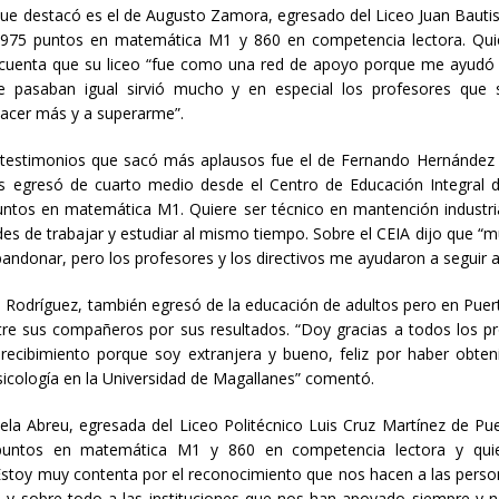
ue destacó es el de Augusto Zamora, egresado del Liceo Juan Bautis
 975 puntos en matemática M1 y 860 en competencia lectora. Quie
 cuenta que su liceo “fue como una red de apoyo porque me ayudó 
e pasaban igual sirvió mucho y en especial los profesores que
acer más y a superarme”.
 testimonios que sacó más aplausos fue el de Fernando Hernández 
s egresó de cuarto medio desde el Centro de Educación Integral d
ntos en matemática M1. Quiere ser técnico en mantención industri
tades de trabajar y estudiar al mismo tiempo. Sobre el CEIA dijo que “
andonar, pero los profesores y los directivos me ayudaron a seguir a
 Rodríguez, también egresó de la educación de adultos pero en Puer
re sus compañeros por sus resultados. “Doy gracias a todos los pr
l recibimiento porque soy extranjera y bueno, feliz por haber obten
sicología en la Universidad de Magallanes” comentó.
ela Abreu, egresada del Liceo Politécnico Luis Cruz Martínez de Pu
untos en matemática M1 y 860 en competencia lectora y quie
Estoy muy contenta por el reconocimiento que nos hacen a las pers
 y sobre todo a las instituciones que nos han apoyado siempre y 