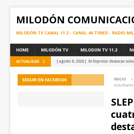
MILODÓN COMUNICACI
MILODÓN TV CANAL 11.2 - CANAL 46 TVRED - RADIO M
HOME
MILODÓN TV
MILODON TV 11.2
N
[ agosto 6, 2026 ]
En Enprotur destacan soluc
ACTUALIDAD
REGIONAL
INICIO
SEGUIR EN FACEBOOK
[ agosto 6, 2026 ]
FISCALIZACIÓN CONJUNTA 
estudiante
DETECTAR DROGA, ALCOHOL E INFRACCIONE
SLEP
[ agosto 6, 2026 ]
Detienen en los canales au
cuat
[ agosto 6, 2026 ]
Visita técnica del SEREMI d
[ agosto 6, 2026 ]
Incorporando necesidades d
dest
Natales y Torres del Paine
PUERTO NATAL