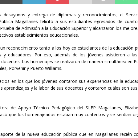
 desayunos y entrega de diplomas y reconocimientos, el Servic
Pública Magallanes felicitó a sus estudiantes egresados de cuart
a Prueba de Admisión a la Educación Superior y alcanzaron los mejore
ectivos establecimientos educacionales.
 un reconocimiento tanto a los hoy ex estudiantes de la educación 
os y educadores. Por eso, además de los jóvenes asistieron a las
y docentes. Los homenajes se realizaron de manera simultánea en P
les, Porvenir y Puerto Williams.
cios en los que los jóvenes contaron sus experiencias en la educac
os aprendizajes y la labor de sus docentes y contaron cuáles son sus
ctora de Apoyo Técnico Pedagógico del SLEP Magallanes, Elizabe
stacó que los homenajeados estaban muy contentos y se sentían or
 aporte de la nueva educación pública que en Magallanes recién c