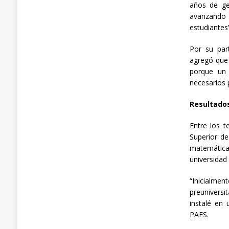
años de ge
avanzando y
estudiantes”
Por su part
agregó que 
porque un 
necesarios 
Resultado
Entre los t
Superior d
matemática
universidad 
“
Inicialme
preuniversi
instalé en
PAES.