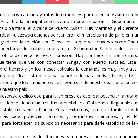
an buenos caminos y rutas intermodales para acercar Aysén con M
Esta fue la principal conclusión a la que arribaron el Gobernador
elo Santana, el Alcalde de Puerto Aysén, Luis Martínez y el Gerent
tóbal Kulczewski quienes se reunieron el miércoles 18 de junio en Pu
gradecer la reunión con Tabsa, en la que se conversó sobre “inqu
onectarse de manera robusta”, el Gobernador Santana destacó
rol fundamental en esta conexión. Hoy día hace un tramo impo
ue tiene que ver con conectar Yungay con Puerto Natales. Esta 
en el tiempo y en los meses estivales la demanda es muy, muy alt
s amplificar esta demanda, sobre todo para derivar transporte d
e modo que los camioneros de la zona sur de nuestro país puedan co
de nuestro país”.
ulczewski explicó que para la empresa es esencial potenciar la ruta q
en donde tienen un rol fundamental los Gobiernos Regionales m
 establecidas en su Plan de Zonas Extremas, como así también los M
icas para potenciar caminos y terminales marítimos; y el Mi
 para fortalecer los subsidios necesarios para darle viabilidad de la 
rma parte de las instituciones y empresas que mancomunadam