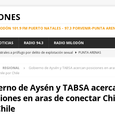
ONES
ILODÓN 101.9 FM PUERTO NATALES - 97.3 PORVENIR-PUNTA ARE
OTICIAS
RADIO 94.3
RADIO MILODÓN
strales a prófugo por delito de explotación sexual
PUNTA ARENAS
e Energía en el Hospital Clínico de Magallanes
REGIONAL
REGIONAL
Gobierno de Aysén y TABSA acercan posiciones en ara
spital de Natales permitió atender a cerca de 100 pacientes en lista
ile por Chile
erno de Aysén y TABSA acerc
D DEL SERVICIO MARÍTIMO SUBSIDIADO AYSÉN – MAGALLANES
ciones en aras de conectar Chi
nformación clave, Bloque Productivo de Última Esperanza endurece sus
hile
ial
REGIONAL