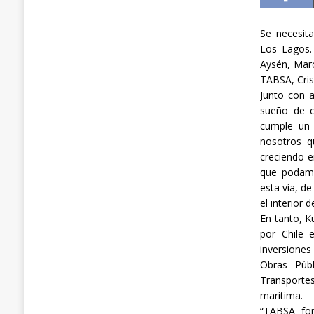
Se necesit
Los Lagos. 
Aysén, Marc
TABSA, Cris
Junto con a
sueño de c
cumple un 
nosotros q
creciendo 
que podamo
esta vía, d
el interior 
En tanto, K
por Chile 
inversiones
Obras Públ
Transportes
marítima.
“TABSA fo