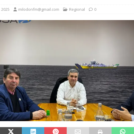
, 2025
milodonfm@gmail.com
Regional
0