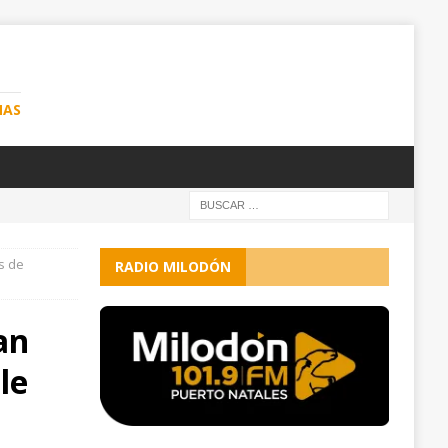
NAS
s de
RADIO MILODÓN
an
le