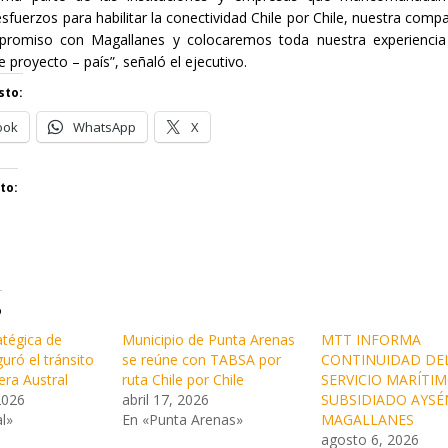
esfuerzos para habilitar la conectividad Chile por Chile, nuestra comp
promiso con Magallanes y colocaremos toda nuestra experiencia
e proyecto – país”, señaló el ejecutivo.
sto:
ook
WhatsApp
X
to:
o
atégica de
Municipio de Punta Arenas
MTT INFORMA
ró el tránsito
se reúne con TABSA por
CONTINUIDAD DE
era Austral
ruta Chile por Chile
SERVICIO MARÍTI
2026
abril 17, 2026
SUBSIDIADO AYSÉ
l»
En «Punta Arenas»
MAGALLANES
agosto 6, 2026