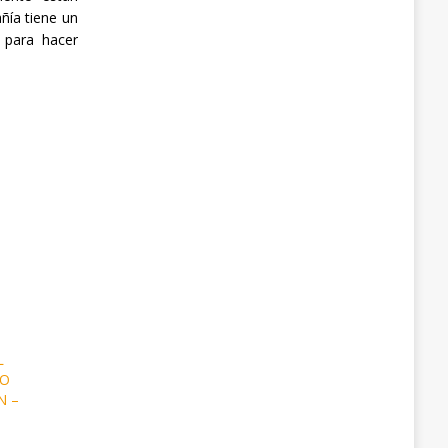
añía tiene un
 para hacer
L
MO
N –