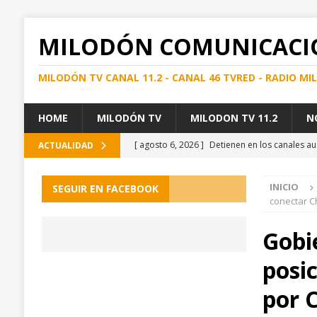
MILODÓN COMUNICACI
MILODÓN TV CANAL 11.2 - CANAL 46 TVRED - RADIO M
HOME
MILODÓN TV
MILODON TV 11.2
N
[ agosto 6, 2026 ]
Detienen en los canales au
ACTUALIDAD
[ agosto 6, 2026 ]
Visita técnica del SEREMI d
INICIO
SEGUIR EN FACEBOOK
[ agosto 7, 2026 ]
Ronda traumatológica en Ho
conectar Ch
de espera
PUERTO NATALES
Gobi
[ agosto 6, 2026 ]
MTT INFORMA CONTINUIDA
posi
REGIONAL
[ agosto 6, 2026 ]
Por falta de entrega de i
por C
gestiones para proteger la economía provinc