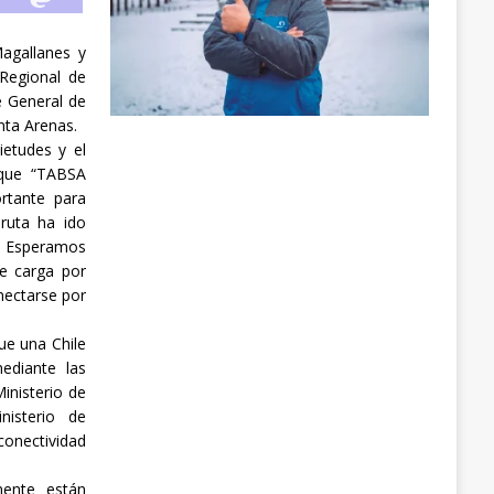
agallanes y
 Regional de
e General de
nta Arenas.
ietudes y el
 que “TABSA
rtante para
ruta ha ido
a. Esperamos
e carga por
nectarse por
ue una Chile
ediante las
inisterio de
nisterio de
conectividad
ente están