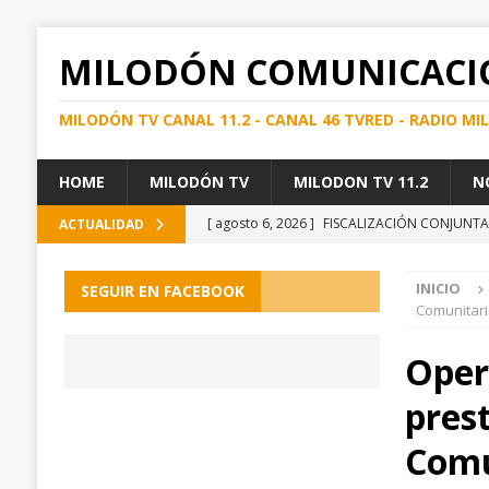
MILODÓN COMUNICACI
MILODÓN TV CANAL 11.2 - CANAL 46 TVRED - RADIO M
HOME
MILODÓN TV
MILODON TV 11.2
N
[ agosto 6, 2026 ]
FISCALIZACIÓN CONJUNTA 
ACTUALIDAD
DETECTAR DROGA, ALCOHOL E INFRACCIONE
INICIO
SEGUIR EN FACEBOOK
[ agosto 6, 2026 ]
EN MAGALLANES LA PROTE
Comunitari
TODO EL AÑO
REGIONAL
Oper
[ agosto 6, 2026 ]
Visita técnica del SEREMI d
pres
[ agosto 6, 2026 ]
Incorporando necesidades d
Natales y Torres del Paine
PUERTO NATAL
Comu
[ agosto 6, 2026 ]
En Enprotur destacan soluc