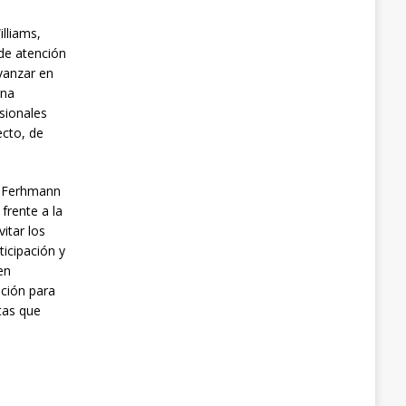
illiams,
 de atención
vanzar en
una
esionales
ecto, de
a Ferhmann
frente a la
itar los
ticipación y
en
ución para
stas que