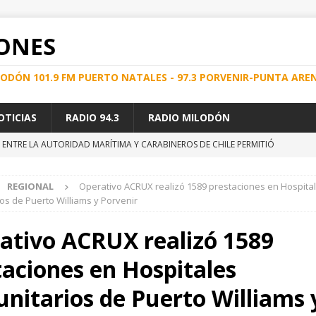
ONES
ILODÓN 101.9 FM PUERTO NATALES - 97.3 PORVENIR-PUNTA ARE
OTICIAS
RADIO 94.3
RADIO MILODÓN
ENTRE LA AUTORIDAD MARÍTIMA Y CARABINEROS DE CHILE PERMITIÓ
S A LA NORMATIVA MARÍTIMA
PUERTO NATALES
REGIONAL
Operativo ACRUX realizó 1589 prestaciones en Hospita
CCIÓN DE INSTALACIONES SANITARIAS DEBE SER UN HÁBITO DURANTE
os de Puerto Williams y Porvenir
ativo ACRUX realizó 1589
e Energía en el Hospital Clínico de Magallanes
REGIONAL
taciones en Hospitales
e la comunidad, se dio inicio a nuevo servicio terrestre que une
ES
nitarios de Puerto Williams 
iones energéticas del Gas Licuado de Gasco Magallanes en la hotelería