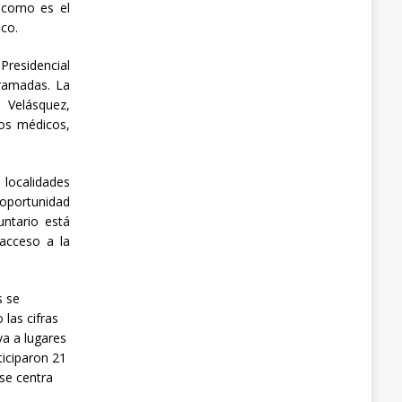
, como es el
ico.
Presidencial
gramadas. La
a Velásquez,
vos médicos,
 localidades
oportunidad
untario está
 acceso a la
s se
las cifras
va a lugares
ticiparon 21
 se centra