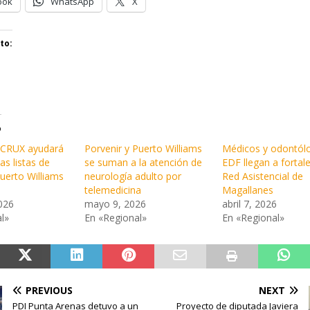
ook
WhatsApp
X
to:
o
ACRUX ayudará
Porvenir y Puerto Williams
Médicos y odontól
las listas de
se suman a la atención de
EDF llegan a fortale
uerto Williams
neurología adulto por
Red Asistencial de
telemedicina
Magallanes
026
mayo 9, 2026
abril 7, 2026
l»
En «Regional»
En «Regional»
PREVIOUS
NEXT
PDI Punta Arenas detuvo a un
Proyecto de diputada Javiera