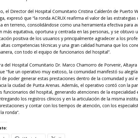
to, el Director del Hospital Comunitario Cristina Calderón de Puerto W
ga, expresó que “la ronda ACRUX reafirma el valor de las estrategias
da en terreno, consolidándose como una herramienta efectiva para a
n más equitativa, oportuna y centrada en las personas, y se obtuvo 
tación positiva de los usuarios y principalmente agradecer a los prof
altas competencias técnicas y una gran calidad humana que los con
anera, con todo el equipo de funcionarios del hospital”.
ora del Hospital Comunitario Dr. Marco Chamorro de Porvenir, Altayr
e “fue un operativo muy exitoso, la comunidad manifestó su alegría 
 de poder generar estas prestaciones dentro de la comunidad y así ev
acia la ciudad de Punta Arenas. Además, el operativo contó con la par
s funcionarios del hospital, generando atenciones de la especialidad 
tregando los registros clínicos y en la articulación de la misma instit
s prestaciones y contar con los tiempos de atención, con los especiali
 la ronda”.
sto: