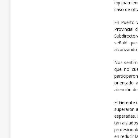
equipamient
caso de oft
En Puerto W
Provincial 
Subdirector
señaló que
alcanzando 
Nos sentimo
que no cue
participaro
orientado a
atención de
El Gerente 
superaron a
esperadas. 
tan aislado
profesionale
en reducir l