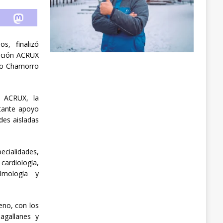
s, finalizó
dación ACRUX
rco Chamorro
n ACRUX, la
rtante apoyo
des aisladas
ecialidades,
cardiología,
lmología y
reno, con los
agallanes y