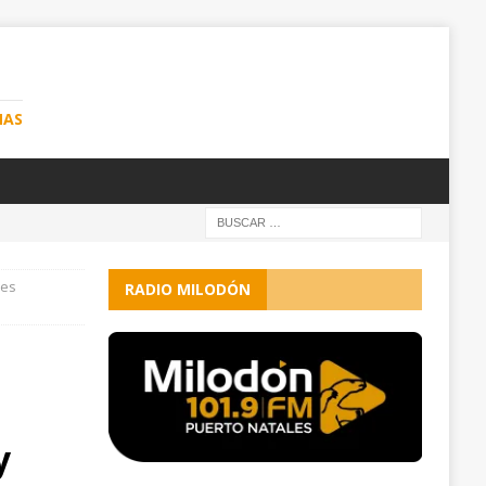
NAS
les
RADIO MILODÓN
y