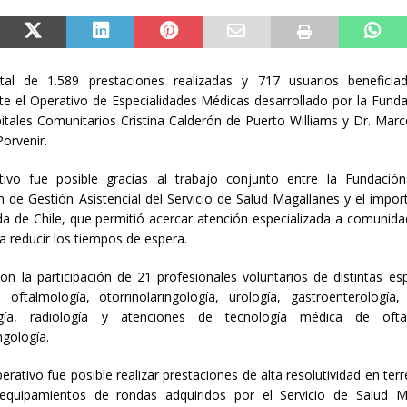
al de 1.589 prestaciones realizadas y 717 usuarios beneficiado
e el Operativo de Especialidades Médicas desarrollado por la Fun
itales Comunitarios Cristina Calderón de Puerto Williams y Dr. Ma
Porvenir.
tivo fue posible gracias al trabajo conjunto entre la Fundació
n de Gestión Asistencial del Servicio de Salud Magallanes y el impo
a de Chile, que permitió acercar atención especializada a comunida
 a reducir los tiempos de espera.
n la participación de 21 profesionales voluntarios de distintas esp
, oftalmología, otorrinolaringología, urología, gastroenterología, 
ogía, radiología y atenciones de tecnología médica de ofta
ngología.
erativo fue posible realizar prestaciones de alta resolutividad en ter
equipamientos de rondas adquiridos por el Servicio de Salud M