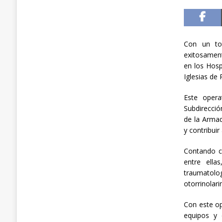
Con un tot
exitosament
en los Hosp
Iglesias de 
Este opera
Subdirecció
de la Armad
y contribuir
Contando co
entre ellas
traumatol
otorrinolari
Con este op
equipos y 