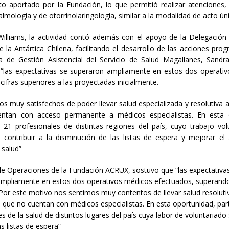
o aportado por la Fundación, lo que permitió realizar atenciones
almología y de otorrinolaringología, similar a la modalidad de acto ún
illiams, la actividad contó además con el apoyo de la Delegación 
de la Antártica Chilena, facilitando el desarrollo de las acciones pro
a de Gestión Asistencial del Servicio de Salud Magallanes, Sandr
 “las expectativas se superaron ampliamente en estos dos operati
cifras superiores a las proyectadas inicialmente.
s muy satisfechos de poder llevar salud especializada y resolutiva a
ntan con acceso permanente a médicos especialistas. En esta 
n 21 profesionales de distintas regiones del país, cuyo trabajo vol
 contribuir a la disminución de las listas de espera y mejorar el
 salud”
de Operaciones de la Fundación ACRUX, sostuvo que “las expectativa
mpliamente en estos dos operativos médicos efectuados, superando 
Por este motivo nos sentimos muy contentos de llevar salud resoluti
s que no cuentan con médicos especialistas. En esta oportunidad, par
s de la salud de distintos lugares del país cuya labor de voluntariado
as listas de espera”